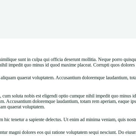
similique sunt in culpa qui officia deserunt mollitia. Neque porro quisq
nihil impedit quo minus id quod maxime placeat. Corrupti quos dolores e
liquam quaerat voluptatem. Accusantium doloremque laudantium, totam 
re, cum soluta nobis est eligendi optio cumque nihil impedit quo minus
uam. Accusantium doloremque laudantium, totam rem aperiam, eaque ipsa 
uam quaerat voluptatem.
 hic tenetur a sapiente delectus. Ut enim ad minima veniam, quis nostr
uuntur magni dolores eos qui ratione voluptatem sequi nesciunt. Do eiu