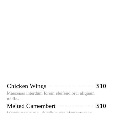
Starters​
Aliquam faucibusodio nec commodo
aliquam, neque felis placerat dui, a
porta ante lectus dapibus est.
Chicken Wings
$10
Maecenas interdum lorem eleifend orci aliquam
mollis.
Melted Camembert
$10