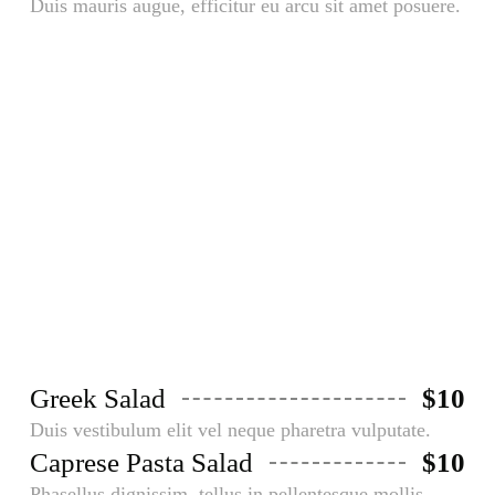
Duis mauris augue, efficitur eu arcu sit amet posuere.
Salads
Aliquam faucibusodio nec commodo
aliquam, neque felis placerat dui, a
porta ante lectus dapibus est.
Greek Salad
$10
Duis vestibulum elit vel neque pharetra vulputate.
Caprese Pasta Salad
$10
Phasellus dignissim, tellus in pellentesque mollis