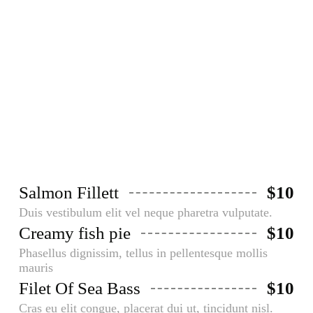
Fish & Meat
Aliquam faucibusodio nec commodo
aliquam, neque felis placerat dui, a
porta ante lectus dapibus est.
Salmon Fillett
$10
Duis vestibulum elit vel neque pharetra vulputate.
Creamy fish pie
$10
Phasellus dignissim, tellus in pellentesque mollis
mauris
Filet Of Sea Bass
$10
Cras eu elit congue, placerat dui ut, tincidunt nisl.