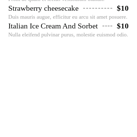
Strawberry cheesecake
$10
Duis mauris augue, efficitur eu arcu sit amet posuere.
Italian Ice Cream And Sorbet
$10
Nulla eleifend pulvinar purus, molestie euismod odio.
Subscribe and get
20% discount
Donec convallis, elit vitae ornare cursus, libero
purus facilisis felisa volutpat metus tortor bibendum
elit. Integer nec mi eleifend, fermentum lorem
vitae, finibus neque.