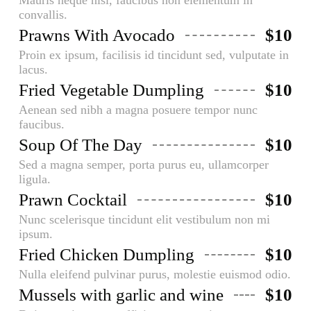
Mauris neque nisi, faucibus non elementum in
convallis.
Prawns With Avocado
$10
Proin ex ipsum, facilisis id tincidunt sed, vulputate in
lacus.
Fried Vegetable Dumpling
$10
Aenean sed nibh a magna posuere tempor nunc
faucibus.
Soup Of The Day
$10
Sed a magna semper, porta purus eu, ullamcorper
ligula.
Prawn Cocktail
$10
Nunc scelerisque tincidunt elit vestibulum non mi
ipsum.
Fried Chicken Dumpling
$10
Nulla eleifend pulvinar purus, molestie euismod odio.
Mussels with garlic and wine
$10