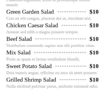
mauris
Green Garden Salad
$10
Cras eu elit congue, placerat dui ut, tincidunt nisl.
Chicken Caesar Salad
$10
Aenean sed nibh a magna posuere tempor.
Beef Salad
$10
Vestibulum commodo sapien non elit porttitor vitae.
Mix Salad
$10
Proin ac quam et lectus vestibulum blandit.
Sweet Potato Salad
$10
Duis mauris augue, efficitur eu arcu sit amet posuere.
Grilled Shrimp Salad
$10
Nulla eleifend pulvinar purus, molestie euismod odio.