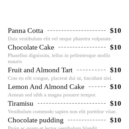
Panna Cotta
$10
Duis vestibulum elit vel neque pharetra vulputate.
Chocolate Cake
$10
Phasellus dignissim, tellus in pellentesque mollis
mauris
Fruit and Almond Tart
$10
Cras eu elit congue, placerat dui ut, tincidunt nisl.
Lemon And Almond Cake
$10
Aenean sed nibh a magna posuere tempor.
Tiramisu
$10
Vestibulum commodo sapien non elit porttitor vitae.
Chocolate pudding
$10
Proin ac quam et lectus vestibulum blandit.