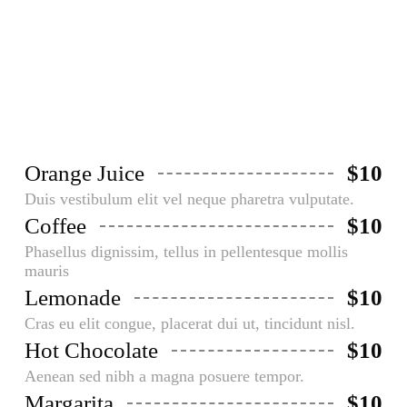
Aliquam faucibusodio nec commodo
aliquam, neque felis placerat dui, a
porta ante lectus dapibus est.
Orange Juice
$10
Duis vestibulum elit vel neque pharetra vulputate.
Coffee
$10
Phasellus dignissim, tellus in pellentesque mollis
mauris
Lemonade
$10
Cras eu elit congue, placerat dui ut, tincidunt nisl.
Hot Chocolate
$10
Aenean sed nibh a magna posuere tempor.
Margarita
$10