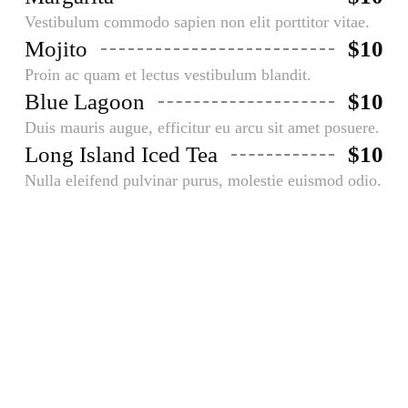
Vestibulum commodo sapien non elit porttitor vitae.
Mojito
$10
Proin ac quam et lectus vestibulum blandit.
Blue Lagoon
$10
Duis mauris augue, efficitur eu arcu sit amet posuere.
Long Island Iced Tea
$10
Nulla eleifend pulvinar purus, molestie euismod odio.
Desserts
Aliquam faucibusodio nec commodo
aliquam, neque felis placerat dui, a
porta ante lectus dapibus est.