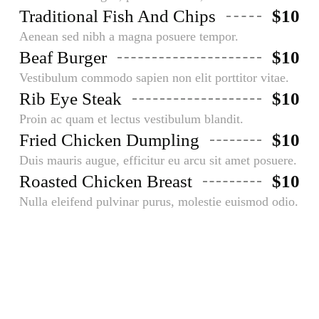
Traditional Fish And Chips
$10
Aenean sed nibh a magna posuere tempor.
Beaf Burger
$10
Vestibulum commodo sapien non elit porttitor vitae.
Rib Eye Steak
$10
Proin ac quam et lectus vestibulum blandit.
Fried Chicken Dumpling
$10
Duis mauris augue, efficitur eu arcu sit amet posuere.
Roasted Chicken Breast
$10
Nulla eleifend pulvinar purus, molestie euismod odio.
Drinks